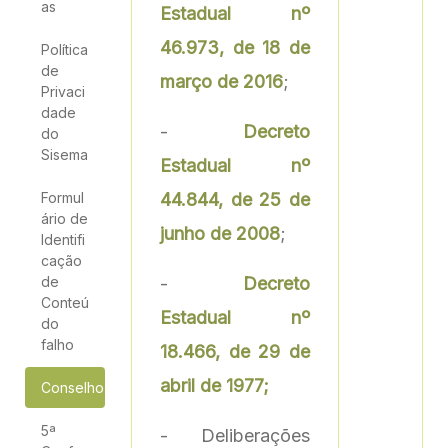
as
Estadual nº
46.973, de 18 de
Política
de
março de 2016
;
Privaci
dade
-
Decreto
do
Sisema
Estadual nº
Formul
44.844, de 25 de
ário de
junho de 2008
;
Identifi
cação
de
-
Decreto
Conteú
Estadual nº
do
falho
18.466, de 29 de
abril de 1977;
Conselho Estadual de Política Ambiental - Copam
5ª
- Deliberações