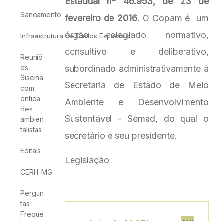
Estadual nº 46.953, de 23 de
Saneamento
fevereiro de 2016
. O Copam é um
órgão colegiado, normativo,
Infraestrutura de Dados Espaciais
consultivo e deliberativo,
Reuniõ
es
subordinado administrativamente à
Sisema
Secretaria de Estado de Meio
com
entida
Ambiente e Desenvolvimento
des
Sustentável - Semad, do qual o
ambien
talistas
secretário é seu presidente.
Editais
Legislação:
CERH-MG
Pergun
tas
Freque