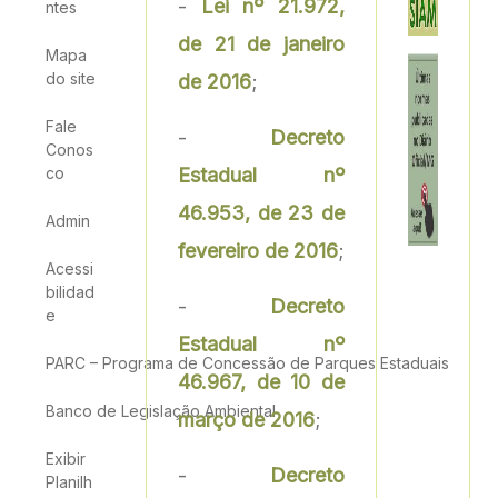
-
Lei nº 21.972,
ntes
de 21 de janeiro
Mapa
do site
de 2016
;
Fale
-
Decreto
Conos
co
Estadual nº
46.953, de 23 de
Admin
fevereiro de 2016
;
Acessi
bilidad
-
Decreto
e
Estadual nº
PARC – Programa de Concessão de Parques Estaduais
46.967, de 10 de
Banco de Legislação Ambiental
março de 2016
;
Exibir
-
Decreto
Planilh