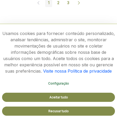
1
2
3
Página
Página
Página
Usamos cookies para fornecer conteúdo personalizado,
analisar tendências, administrar o site, monitorar
movimentações de usuários no site e coletar
informações demográficas sobre nossa base de
usuários como um todo. Aceite todos os cookies para a
melhor experiência possível em nosso site ou gerencie
suas preferências.
Visite nossa Política de privacidade
Configuração
Rodovia João Paulo II, 4143, Bairro Serra Verde - CEP
Aceitar tudo
31630-900
Aspectos legais e responsabilidades - Política de
Recusar tudo
Privacidade