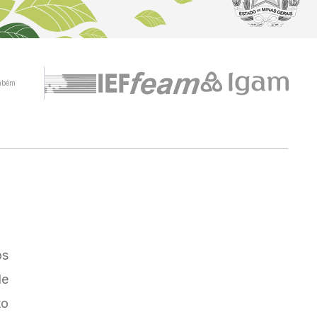
mbém
os
de
to