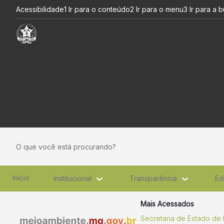
Fhidro - Convênios - SEMAD
Pular para o Conteúdo principal
Acessibilidade
1 Ir para o conteúdo
2 Ir para o menu
3 Ir para a 
O que você está procurando?
Início
Institucional
Transparência
Ed
Mais Acessados