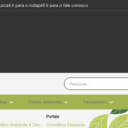
busca
4 Ir para o rodapé
5 Ir para o fale conosco
Barra de busca
itais
Gestão Ambiental
Saneamento
Portais
Secretaria de Estado de Meio Ambiente e Desenvolvimento Sustentável
Conselhos Estaduais