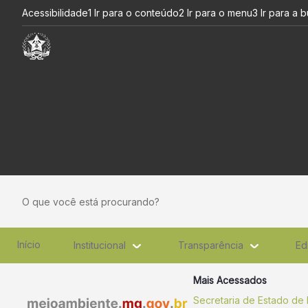
Workshop discute novas dire
Pular para o Conteúdo principal
Acessibilidade
1 Ir para o conteúdo
2 Ir para o menu
3 Ir para a 
O que você está procurando?
Início
Institucional
Transparência
Ed
Mais Acessados