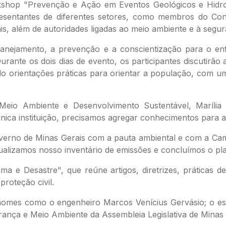
orkshop "Prevenção e Ação em Eventos Geológicos e Hidro
epresentantes de diferentes setores, como membros do C
s, além de autoridades ligadas ao meio ambiente e à segur
 planejamento, a prevenção e a conscientização para o 
urante os dois dias de evento, os participantes discutirão 
ndo orientações práticas para orientar a população, com 
 Meio Ambiente e Desenvolvimento Sustentável, Marília
única instituição, precisamos agregar conhecimentos para 
erno de Minas Gerais com a pauta ambiental e com a Campa
tualizamos nosso inventário de emissões e concluímos o pl
ma e Desastre", que reúne artigos, diretrizes, práticas d
roteção civil.
omes como o engenheiro Marcos Venícius Gervásio; o esp
rança e Meio Ambiente da Assembleia Legislativa de Minas