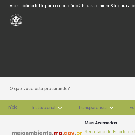
Sisema/MG em nova sede -
Pular para o Conteúdo principal
Acessibilidade
1 Ir para o conteúdo
2 Ir para o menu
3 Ir para a 
O que você está procurando?
Início
Institucional
Transparência
Ed
Mais Acessados