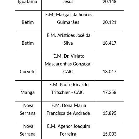
Iguatama
Jesus
20.148
E.M. Margarida Soares
Betim
Guimarães
20.121
E.M. Aristides José da
Betim
Silva
18.417
E.M. Dr. Viriato
Mascarenhas Gonzaga -
Curvelo
CAIC
18.017
E.M. Padre Ricardo
Manga
Tritschler - CAIC
17.358
Nova
E.M. Dona Maria
Serrana
Francisca de Andrade
15.895
Nova
E.M. Agenor Joaquim
Serrana
Ferreira
15.033