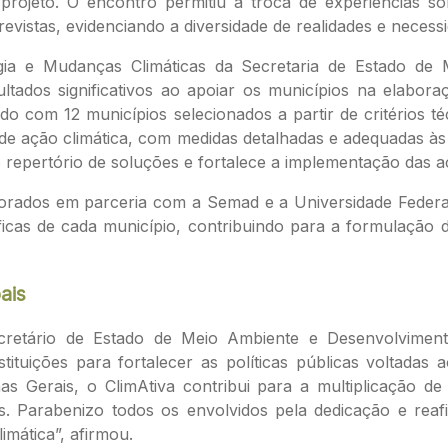
projeto. O encontro permitiu a troca de experiências so
vistas, evidenciando a diversidade de realidades e necessid
rgia e Mudanças Climáticas da Secretaria de Estado de
ltados significativos ao apoiar os municípios na elabora
sado com 12 municípios selecionados a partir de critérios 
de ação climática, com medidas detalhadas e adequadas às 
repertório de soluções e fortalece a implementação das açõ
borados em parceria com a Semad e a Universidade Federal
ficas de cada município, contribuindo para a formulação de
ais
cretário de Estado de Meio Ambiente e Desenvolvimento
tituições para fortalecer as políticas públicas voltadas
as Gerais, o ClimAtiva contribui para a multiplicação de
des. Parabenizo todos os envolvidos pela dedicação e r
limática”, afirmou.