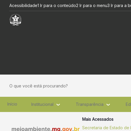
Projeto ClimAtiva é concluíd
Pular para o Conteúdo principal
Acessibilidade
1 Ir para o conteúdo
2 Ir para o menu
3 Ir para a 
O que você está procurando?
Início
Institucional
Transparência
Ed
Mais Acessados