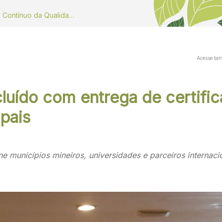
Dados do Monitoramento Contínuo da Qualidade do ar
Acesse ta
cluído com entrega de certifi
ipais
reúne municípios mineiros, universidades e parceiros intern