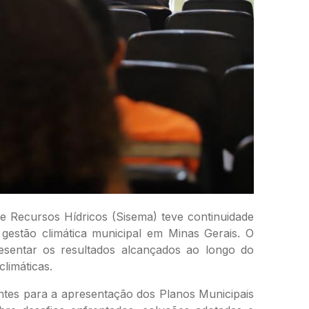
Recursos Hídricos (Sisema) teve continuidade
 gestão climática municipal em Minas Gerais. O
presentar os resultados alcançados ao longo do
limáticas.
antes para a apresentação dos Planos Municipais