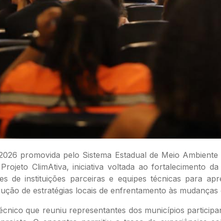
26 promovida pelo Sistema Estadual de Meio Ambiente e 
ojeto ClimAtiva, iniciativa voltada ao fortalecimento da
es de instituições parceiras e equipes técnicas para a
ução de estratégias locais de enfrentamento às mudanças c
écnico que reuniu representantes dos municípios particip