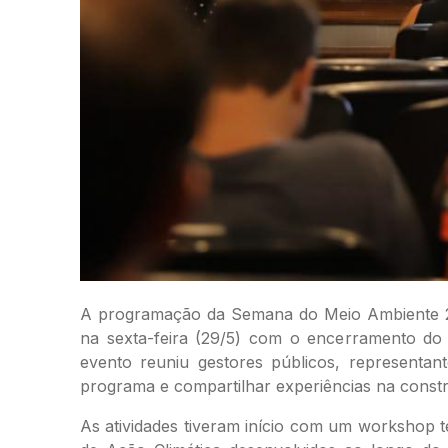
A programação da Semana do Meio Ambiente 20
na sexta-feira (29/5) com o encerramento do Pr
evento reuniu gestores públicos, representant
programa e compartilhar experiências na constr
As atividades tiveram início com um workshop t