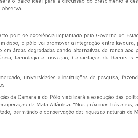
será o palco ideal para a discussão do crescimento e des
, observa.
arto pólo de excelência implantado pelo Governo do Esta
ém disso, o pólo vai promover a integração entre lavoura,
o em áreas degredadas dando alternativas de renda aos pr
iência, tecnologia e Inovação, Capacitação de Recurso
 mercado, universidades e instituições de pesquisa, fazend
os
ção da Câmara e do Pólo viabilizará a execução das polít
uperação da Mata Atlântica. "Nos próximos três anos, a a
tado, permitindo a conservação das riquezas naturais de Mi