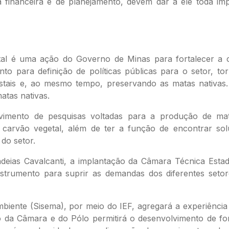
a financeira e de planejamento, devem dar a ele toda im
l é uma ação do Governo de Minas para fortalecer a cade
to para definição de políticas públicas para o setor, to
tais e, ao mesmo tempo, preservando as matas nativas.
atas nativas.
vimento de pesquisas voltadas para a produção de mater
arvão vegetal, além de ter a função de encontrar sol
 do setor.
deias Cavalcanti, a implantação da Câmara Técnica Estad
strumento para suprir as demandas dos diferentes setor
biente (Sisema), por meio do IEF, agregará a experiência 
ão da Câmara e do Pólo permitirá o desenvolvimento de fo