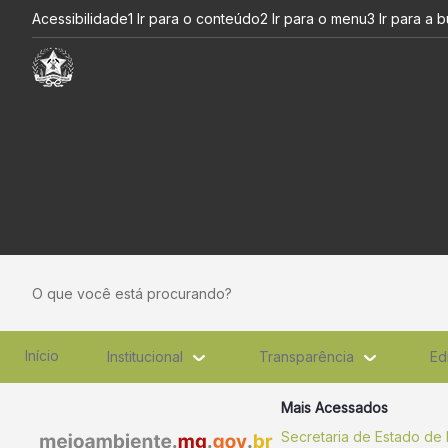
Minas ganha pólo para Desen
Pular para o Conteúdo principal
Acessibilidade
1 Ir para o conteúdo
2 Ir para o menu
3 Ir para a 
O que você está procurando?
Início
Institucional
Transparência
Ed
Mais Acessados