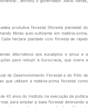
portância", afirmou o governador Aécio Neves,
ia produtiva florestal (floresta plantada) do
rnando Minas auto-suficiente em matéria-prima,
 Cada hectare plantado com floresta de rápido
iais alternativos aos eucaliptos e pinus e a
uções para reduzir a burocracia, que onera a
ual de Desenvolvimento Florestal e do Pólo de
es que utilizam a matéria-prima florestal como
de 45 anos do Instituto na execução da política
rmas para ampliar a base florestal diminuindo a