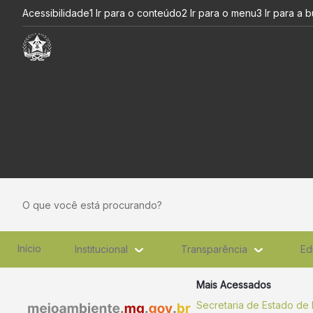
Governo de Minas realiza ope
Pular para o Conteúdo principal
Acessibilidade
1 Ir para o conteúdo
2 Ir para o menu
3 Ir para a 
O que você está procurando?
Início
Institucional
Transparência
Ed
Mais Acessados