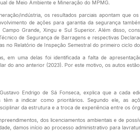
tadual de Meio Ambiente e Mineração do MPMG.
ineração/indústria, os resultados parciais apontam que 
volvimento de ações para garantia da segurança também
, Campo Grande, Xingu e Sul Superior. Além disso, con
 Técnico de Segurança de Barragens e respectivas Declara
 no Relatório de Inspeção Semestral do primeiro ciclo do
as, em uma delas foi identificada a falta de apresenta
ar do ano anterior (2023). Por este motivo, os autos estão
Gustavo Endrigo de Sá Fonseca, explica que a cada edi
 têm a indicar como prioritários. Segundo ele, as ações
sciplinar da estrutura e a troca de experiência entre os ór
mpreendimentos, dos licenciamentos ambientais e de possí
idade, damos início ao processo administrativo para lavratu