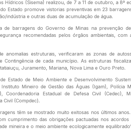
 Hídricos (Sisema) realizou, de 7 a 11 de outubro, a 8ª e
 do Estado promove vistorias preventivas em 23 barragen
ção/indústria e outras duas de acumulação de água.
a de barragens do Governo de Minas na prevenção de n
segurança recomendadas pelos órgãos ambientais, com 
 de anomalias estruturais, verificaram as zonas de aut
ontingência de cada município. As estruturas fiscaliz
Itatiaiuçu, Juramento, Mariana, Nova Lima e Ouro Preto.
 de Estado de Meio Ambiente e Desenvolvimento Susten
Instituto Mineiro de Gestão das Águas (Igam), Polícia
, Coordenadoria Estadual de Defesa Civil (Cedec), M
 Civil (Compdec).
rragens têm se mostrado muito exitosas nos últimos ano
bom cumprimento das obrigações pactuadas nos acordos d
ade mineira e o meio ambiente ecologicamente equilibrado