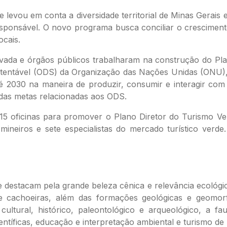
levou em conta a diversidade territorial de Minas Gerais 
ponsável. O novo programa busca conciliar o cresciment
ocais.
a privada e órgãos públicos trabalharam na construção do P
entável (ODS) da Organização das Nações Unidas (ONU), 
é 2030 na maneira de produzir, consumir e interagir com 
 das metas relacionadas aos ODS.
 15 oficinas para promover o Plano Diretor do Turismo Ve
mineiros e sete especialistas do mercado turístico ver
destacam pela grande beleza cênica e relevância ecológic
e cachoeiras, além das formações geológicas e geomor
ltural, histórico, paleontológico e arqueológico, a fa
entíficas, educação e interpretação ambiental e turismo de