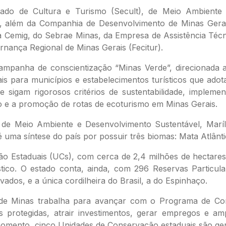
stado de Cultura e Turismo (Secult), de Meio Ambient
), além da Companhia de Desenvolvimento de Minas Gera
, da Cemig, do Sebrae Minas, da Empresa de Assistência Téc
rnança Regional de Minas Gerais (Fecitur).
ampanha de conscientização “Minas Verde”, direcionada a
cais para municípios e estabelecimentos turísticos que ado
e sigam rigorosos critérios de sustentabilidade, impleme
 e a promoção de rotas de ecoturismo em Minas Gerais.
 de Meio Ambiente e Desenvolvimento Sustentável, Marí
é uma síntese do país por possuir três biomas: Mata Atlânt
o Estaduais (UCs), com cerca de 2,4 milhões de hectares 
ístico. O estado conta, ainda, com 296 Reservas Particul
vados, e a única cordilheira do Brasil, a do Espinhaço.
o de Minas trabalha para avançar com o Programa de Con
s protegidas, atrair investimentos, gerar empregos e a
ento, cinco Unidades de Conservação estaduais são gerida