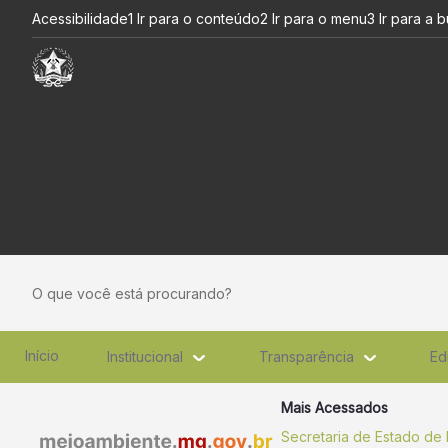
Governo de Minas lança plan
Pular para o Conteúdo principal
Acessibilidade
1 Ir para o conteúdo
2 Ir para o menu
3 Ir para a 
O que você está procurando?
Início
Institucional
Transparência
Ed
Mais Acessados