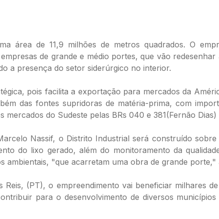
 uma área de 11,9 milhões de metros quadrados. O empre
empresas de grande e médio portes, que vão redesenhar a 
 a presença do setor siderúrgico no interior.
atégica, pois facilita a exportação para mercados da Améri
mbém das fontes supridoras de matéria-prima, com importan
 aos mercados do Sudeste pelas BRs 040 e 381(Fernão Dias
celo Nassif, o Distrito Industrial será construído sobre
ento do lixo gerado, além do monitoramento da qualida
s ambientais, "que acarretam uma obra de grande porte," 
ns Reis, (PT), o empreendimento vai beneficiar milhares 
 contribuir para o desenvolvimento de diversos municípios