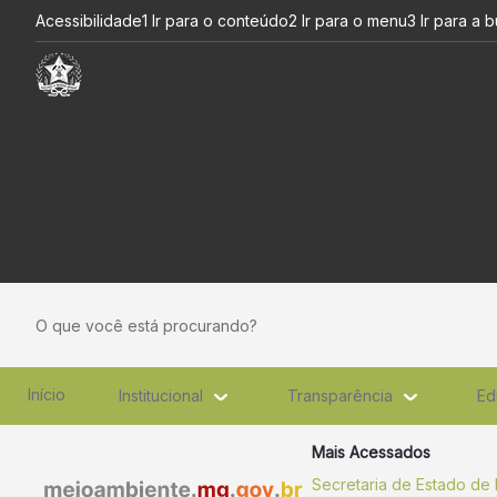
Copam libera licença para Dis
Pular para o Conteúdo principal
Acessibilidade
1 Ir para o conteúdo
2 Ir para o menu
3 Ir para a 
O que você está procurando?
Início
Institucional
Transparência
Ed
Mais Acessados