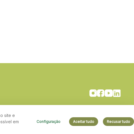
o site e
ssível em
Configuração
Aceitar tudo
Recusar tudo
Aspectos legais e responsabilidades - Política de Privacidade