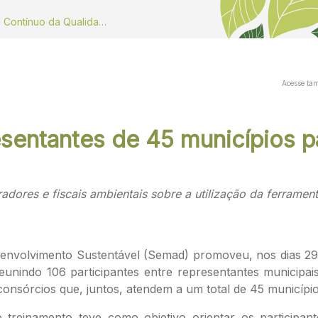
Dados do Monitoramento Contínuo da Qualidade do ar
Acesse ta
esentantes de 45 municípios 
dores e fiscais ambientais sobre a utilização da ferramen
envolvimento Sustentável (Semad) promoveu, nos dias 29 
nindo 106 participantes entre representantes municipais 
 consórcios que, juntos, atendem a um total de 45 município
o treinamento teve como objetivo orientar os participa