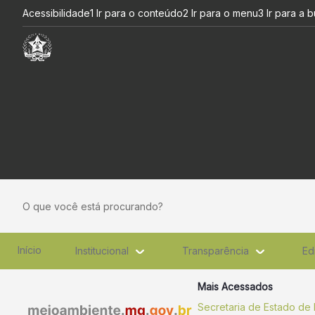
Capacitação reúne represent
Pular para o Conteúdo principal
Acessibilidade
1 Ir para o conteúdo
2 Ir para o menu
3 Ir para a 
O que você está procurando?
Início
Institucional
Transparência
Ed
Mais Acessados