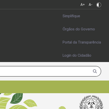
s em apoio à conservação da
A+
A-
Simplifique
Órgãos do Governo
Portal da Transparência
Login do Cidadão
Página Inicial
Fale conosco
Acessibilidade
Aumentar Fonte
Diminuir Fonte
Habilitar ou Desabilitar Contr