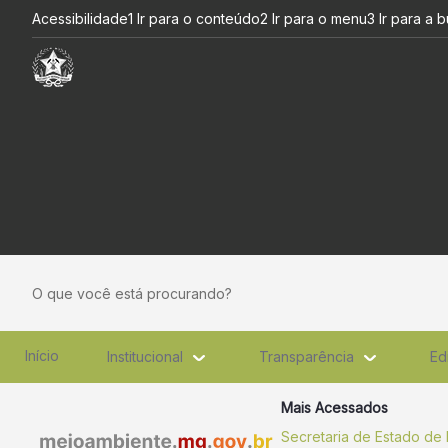
Bens apreendidos em infraçõ
Pular para o Conteúdo principal
Acessibilidade
1 Ir para o conteúdo
2 Ir para o menu
3 Ir para a 
O que você está procurando?
Início
Institucional
Transparência
Ed
Mais Acessados