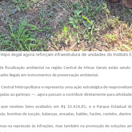
impo ilegal agora reforçam infraestrutura de unidades do Instituto E
 fiscalização ambiental na região Central de Minas Gerais estão sendo d
dades ilegais em instrumentos de preservação ambiental.
ão Central Metropolitana e representa uma ação estratégica de reaproveita
igadas ao garimpo —, agora passam a contribuir diretamente para atividad
é, que recebeu bens avaliados em R$ 10.424,81, e o Parque Estadual d
ás, bombas de sucção, balanças, enxadas, baldes, facões, rastelos, dentre
apenas na repressão às infrações, mas também na promoção de soluções am