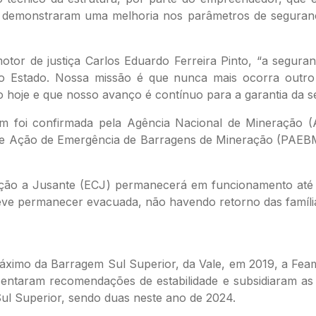
es demonstraram uma melhoria nos parâmetros de seguranç
 de justiça Carlos Eduardo Ferreira Pinto, “a seguranç
o do Estado. Nossa missão é que nunca mais ocorra outr
o hoje e que nosso avanço é contínuo para a garantia da s
em foi confirmada pela Agência Nacional de Mineração 
de Ação de Emergência de Barragens de Mineração (PAEBM) 
ão a Jusante (ECJ) permanecerá em funcionamento até 
eve permanecer evacuada, não havendo retorno das famíl
ximo da Barragem Sul Superior, da Vale, em 2019, a Feam 
ntaram recomendações de estabilidade e subsidiaram as a
Sul Superior, sendo duas neste ano de 2024.