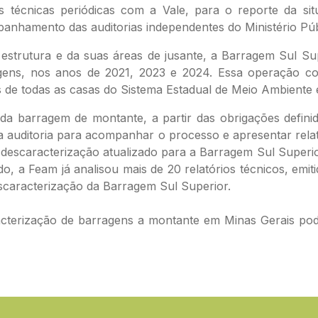
s técnicas periódicas com a Vale, para o reporte da si
anhamento das auditorias independentes do Ministério Pú
strutura e da suas áreas de jusante, a Barragem Sul Sup
agens, nos anos de 2021, 2023 e 2024. Essa operação con
cos de todas as casas do Sistema Estadual de Meio Ambiente
da barragem de montante, a partir das obrigações defi
auditoria para acompanhar o processo e apresentar relató
 descaracterização atualizado para a Barragem Sul Supe
o, a Feam já analisou mais de 20 relatórios técnicos, emiti
caracterização da Barragem Sul Superior.
cterização de barragens a montante em Minas Gerais pod