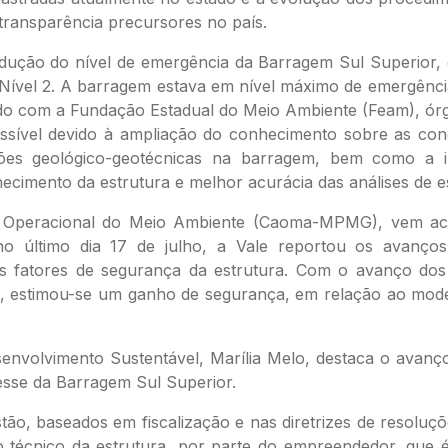
 transparência precursores no país.
redução do nível de emergência da Barragem Sul Superior,
Nível 2. A barragem estava em nível máximo de emergência
do com a Fundação Estadual do Meio Ambiente (Feam), órgã
ssível devido à ampliação do conhecimento sobre as cond
ações geológico-geotécnicas na barragem, bem como a i
cimento da estrutura e melhor acurácia das análises de es
 Operacional do Meio Ambiente (Caoma-MPMG), vem ac
no último dia 17 de julho, a Vale reportou os avanço
os fatores de segurança da estrutura. Com o avanço dos
a, estimou-se um ganho de segurança, em relação ao mode
envolvimento Sustentável, Marília Melo, destaca o avan
esse da Barragem Sul Superior.
stão, baseados em fiscalização e nas diretrizes de resoluç
técnico da estrutura, por parte do empreendedor, que é