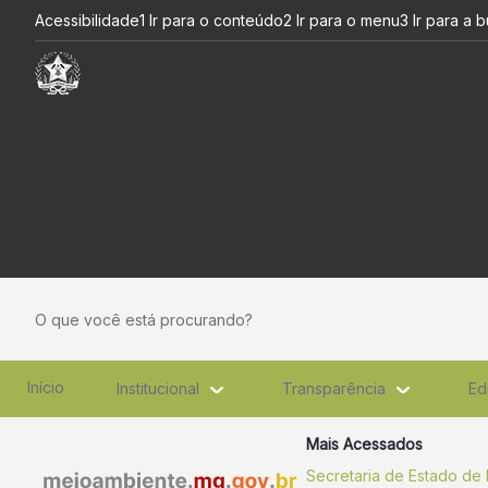
Ações de monitoramento na s
Pular para o Conteúdo principal
Acessibilidade
1 Ir para o conteúdo
2 Ir para o menu
3 Ir para a 
O que você está procurando?
Início
Institucional
Transparência
Ed
Mais Acessados