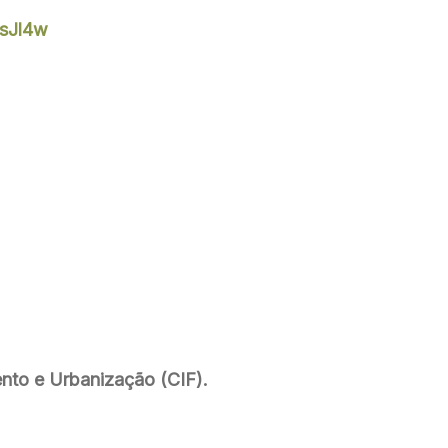
sJl4w
ento e Urbanização (CIF).