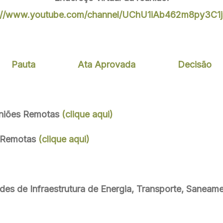
s://www.youtube.com/channel/UChU1iAb462m8py3C1j
Pauta
Ata Aprovada
Decisão
uniões Remotas
(clique aqui)
s Remotas
(clique aqui)
ades de Infraestrutura de Energia, Transporte, Saneam