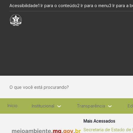
68ª RO da CIF - SEMAD
Pular para o Conteúdo principal
Acessibilidade
1 Ir para o conteúdo
2 Ir para o menu
3 Ir para a 
O que você está procurando?
Início
Institucional
Transparência
Ed
Mais Acessados