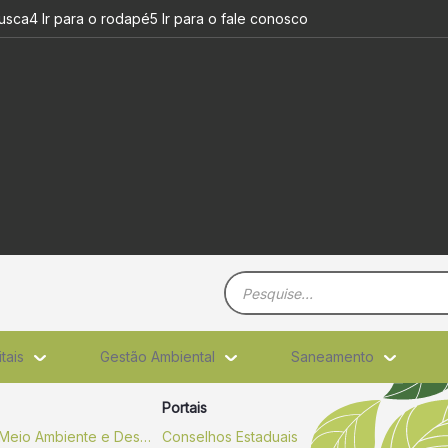
busca
4 Ir para o rodapé
5 Ir para o fale conosco
Barra de busca
itais
Gestão Ambiental
Saneamento
Portais
Secretaria de Estado de Meio Ambiente e Desenvolvimento Sustentável
Conselhos Estaduais