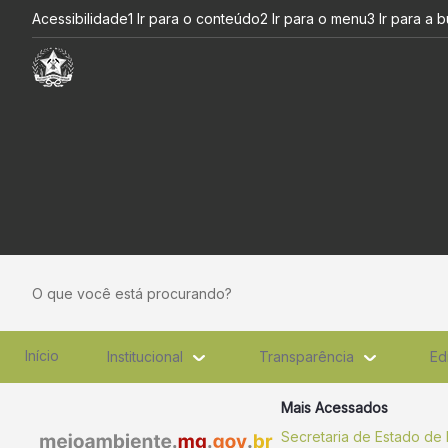
“Diálogos com o Sisema” deb
Pular para o Conteúdo principal
Acessibilidade
1 Ir para o conteúdo
2 Ir para o menu
3 Ir para a 
O que você está procurando?
Início
Institucional
Transparência
Ed
Mais Acessados