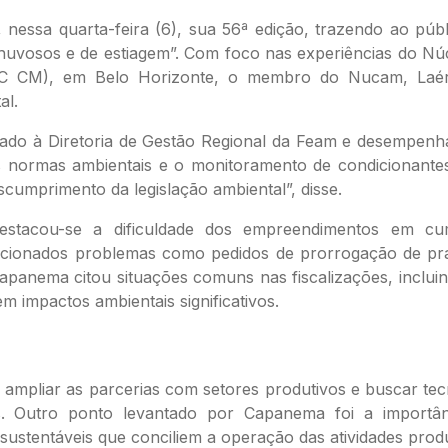
nessa quarta-feira (6), sua 56ª edição, trazendo ao púb
huvosos e de estiagem”. Com foco nas experiências do Nú
(URC CM), em Belo Horizonte, o membro do Nucam, Laé
al.
ado à Diretoria de Gestão Regional da Feam e desempenha
normas ambientais e o monitoramento de condicionantes 
cumprimento da legislação ambiental”, disse.
 destacou-se a dificuldade dos empreendimentos em cu
cionados problemas como pedidos de prorrogação de praz
panema citou situações comuns nas fiscalizações, incluind
m impactos ambientais significativos.
 ampliar as parcerias com setores produtivos e buscar te
s. Outro ponto levantado por Capanema foi a importâ
 sustentáveis que conciliem a operação das atividades pro