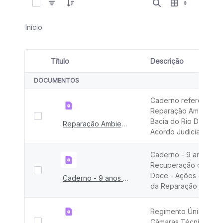
Início
Título
Descrição
Seleção de item
DOCUMENTOS
Caderno referente a
Reparação Ambiental
Bacia do Rio Doce - 
Reparação Ambiental da Bacia do Rio Doce - Novo Acordo Judicial
Acordo Judicial.
Caderno - 9 anos
Recuperação do Rio
Doce - Ações e Desaf
Caderno - 9 anos Recuperação do Rio Doce
da Reparação 2024
Regimento Únicos da
Câmaras Técnicas do