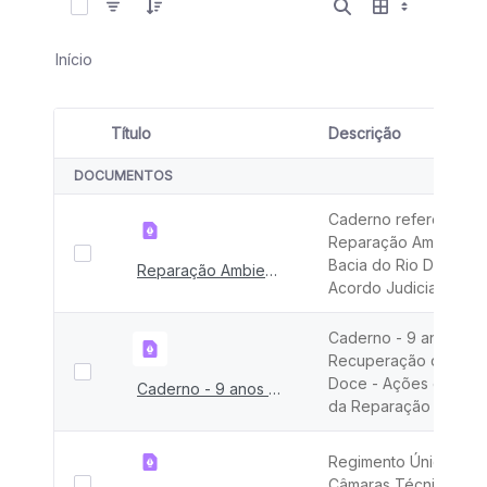
Início
Título
Descrição
Seleção de item
DOCUMENTOS
Caderno referente a
Reparação Ambiental
Bacia do Rio Doce - 
Reparação Ambiental da Bacia do Rio Doce - Novo Acordo Judicial
Acordo Judicial.
Caderno - 9 anos
Recuperação do Rio
Doce - Ações e Desaf
Caderno - 9 anos Recuperação do Rio Doce
da Reparação 2024
Regimento Únicos da
Câmaras Técnicas do