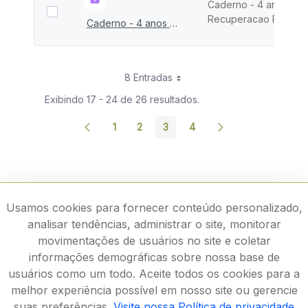
Caderno - 4 anos
Recuperacao Rio Do
Caderno - 4 anos Recuperacao Rio Doce
8 Entradas
Exibindo 17 - 24 de 26 resultados.
1
2
3
4
Página
Página
Página
Página
Usamos cookies para fornecer conteúdo personalizado,
analisar tendências, administrar o site, monitorar
movimentações de usuários no site e coletar
informações demográficas sobre nossa base de
usuários como um todo. Aceite todos os cookies para a
melhor experiência possível em nosso site ou gerencie
suas preferências.
Visite nossa Política de privacidade