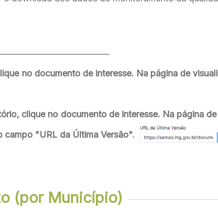
_____________________________
clique no documento de interesse. Na página de visua
ório, clique no documento de interesse. Na página d
 do campo "URL da Última Versão".
 (por Município)