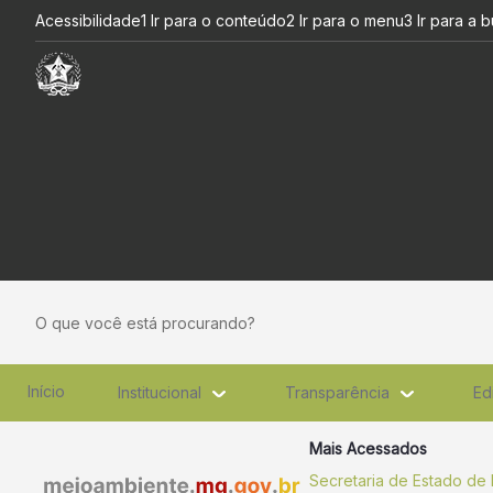
Dados do Monitoramento Con
Pular para o Conteúdo principal
Acessibilidade
1 Ir para o conteúdo
2 Ir para o menu
3 Ir para a 
O que você está procurando?
Início
Institucional
Transparência
Ed
Mais Acessados