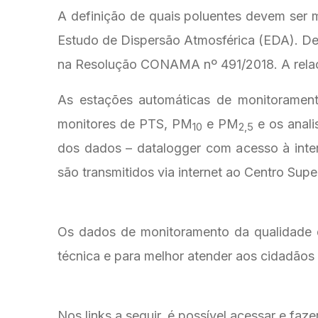
A definição de quais poluentes devem ser m
Estudo de Dispersão Atmosférica (EDA). De 
na Resolução CONAMA nº 491/2018. A rela
As estações automáticas de monitoramento
monitores de PTS, PM
e PM
e os anal
10
2,5
dos dados – datalogger com acesso à inte
são transmitidos via internet ao Centro Su
Os dados de monitoramento da qualidade de
técnica e para melhor atender aos cidadãos 
Nos links a seguir, é possível acessar e 