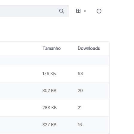
Tamanho
Downloads
176 KB
68
302 KB
20
288 KB
21
327 KB
16