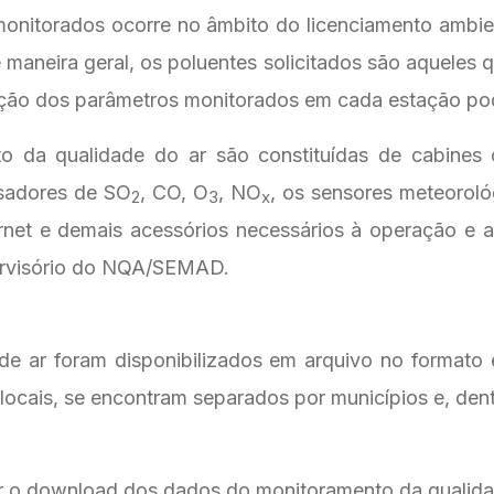
onitorados ocorre no âmbito do licenciamento ambien
maneira geral, os poluentes solicitados são aqueles
ção dos parâmetros monitorados em cada estação po
 da qualidade do ar são constituídas de cabines c
isadores de SO
, CO, O
, NO
, os sensores meteoroló
2
3
x
rnet e demais acessórios necessários à operação e a
pervisório do NQA/SEMAD.
 ar foram disponibilizados em arquivo no formato e
locais, se encontram separados por municípios e, dent
fazer o download dos dados do monitoramento da qual