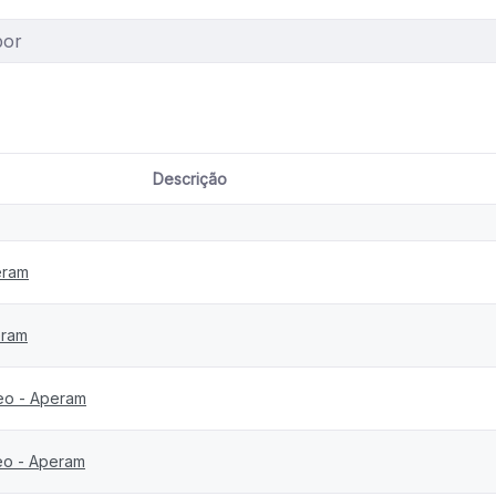
Descrição
eram
eram
teo - Aperam
eo - Aperam