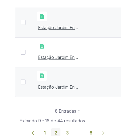
Estação Jardim Encantado 2020 - São José da Lapa - Ical
Estação Jardim Encantado 2019 - São José da Lapa - Ical
Estação Jardim Encantado 2018 - São José da Lapa - Ical
8 Entradas
Exibindo 9 - 16 de 44 resultados.
1
2
3
...
6
Página
Página
Página
Páginas intermediárias Usar
Página